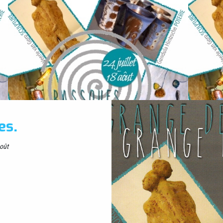
es.
août