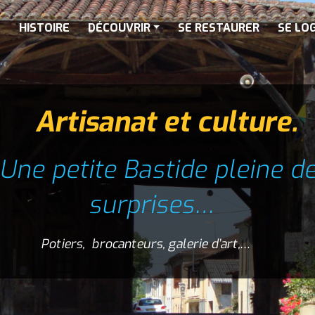
L
HISTOIRE
DÉCOUVRIR
SE RESTAURER
SE LO
Artisanat et culture.
Une petite Bastide pleine d
surprises…
Potiers, brocanteurs, galerie d’art,…